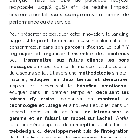
recyclable jusqu’à 90%) afin de réduire l’impact
environnemental,
sans compromis
en termes de
performance ou de service.
Pour présenter et expliquer cette innovation, la
landing
page
est le
point de contact
quasi incontournable du
consommateur dans son
parcours d’achat
. Le but ? Y
regrouper et organiser l’ensemble des contenus
pour
transmettre aux futurs clients les bons
messages
au cœur du site de marque. La structuration
du discours se fait à travers une
méthodologie
simple :
inspirer, éduquer en deux temps et démontrer.
Inspirer en transcrivant le
bénéfice émotionnel
,
éduquer dans un premier temps en
détaillant les
raisons d’y croire,
démontrer en
montrant la
technologie et l’usage
et à nouveau éduquer dans un
second temps en fin de funel
en introduisant la
gamme et en faisant un rappel sur l’achat.
Après
cette première étape clé de
conception
vient le tour du
webdesign
, du
développement
puis de
l’intégration
de la landing page dans l’environnement technique du