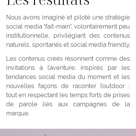
augmenter
ou
diminuer
ou
diminuer
le
Nous avons imaginé et piloté une stratégie
diminuer
le
volume.
le
volume.
social media “fait-main”, volontairement peu
volume.
institutionnelle, privilégiant des contenus
naturels, spontanés et social media friendly.
Les contenus créés résonnent comme des
invitations à l’aventure, inspirés par les
tendances social media du moment et les
nouvelles façons de raconter l’outdoor ;
tout en respectant les temps forts de prises
de parole liés aux campagnes de la
marque.