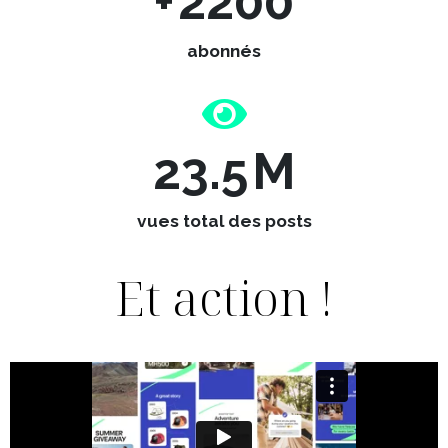
+
2200
abonnés
23.5
M
vues total des posts
Et action !