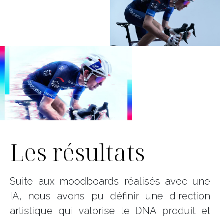
00:08
Utilisez
les
Lecteur
flèches
vidéo
Les résultats
haut/bas
pour
augmente
ou
Suite aux moodboards réalisés avec une
diminuer
IA, nous avons pu définir une direction
le
volume.
artistique qui valorise le DNA produit et