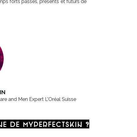
mps forts passés, présents et futurs de
IN
are and Men Expert L'Oréal Suisse
ne de MyPerfectSkin ?