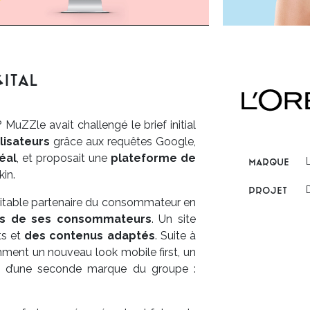
ital
uZZle avait challengé le brief initial
lisateurs
grâce aux requêtes Google,
éal
, et proposait une
plateforme de
marque
in.
projet
ritable partenaire du consommateur en
ns de ses consommateurs
. Un site
s et
des contenus adaptés
. Suite à
mment un nouveau look mobile first, un
d’une seconde marque du groupe :