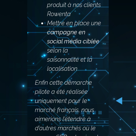
produit à nos clients
Rowenta
Mettre en place une
campagne en
social média ciblée
selon la
saisonnalité et la
localisation
Enfin cette démarche
pilote a été réalisée
uniquement pour le
marché français, nous
aimerions l’étendre à
d’autres marchés où le