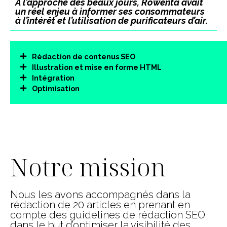
À l’approche des beaux jours, Rowenta avait
un réel enjeu à informer ses consommateurs
à l’intérêt et l’utilisation de purificateurs d’air.
Rédaction de contenus SEO
Illustration et mise en forme HTML
Intégration
Optimisation
00:06
00:17
Utilisez
les
Lecteur
flèches
vidéo
haut/bas
Notre mission
pour
augmente
ou
diminuer
Nous les avons accompagnés dans la
le
rédaction de 20 articles en prenant en
volume.
compte des guidelines de rédaction SEO
dans le but d’optimiser la visibilité des