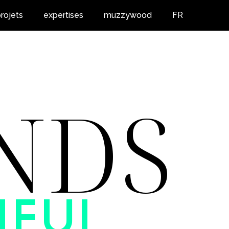
rojets
expertises
muzzywood
FR
NDS
iful